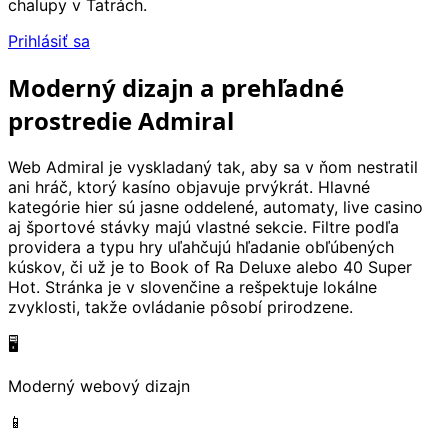
chalupy v Tatrách.
Prihlásiť sa
Moderný dizajn a prehľadné
prostredie Admiral
Web Admiral je vyskladaný tak, aby sa v ňom nestratil
ani hráč, ktorý kasíno objavuje prvýkrát. Hlavné
kategórie hier sú jasne oddelené, automaty, live casino
aj športové stávky majú vlastné sekcie. Filtre podľa
providera a typu hry uľahčujú hľadanie obľúbených
kúskov, či už je to Book of Ra Deluxe alebo 40 Super
Hot. Stránka je v slovenčine a rešpektuje lokálne
zvyklosti, takže ovládanie pôsobí prirodzene.
🖥️
Moderný webový dizajn
📱