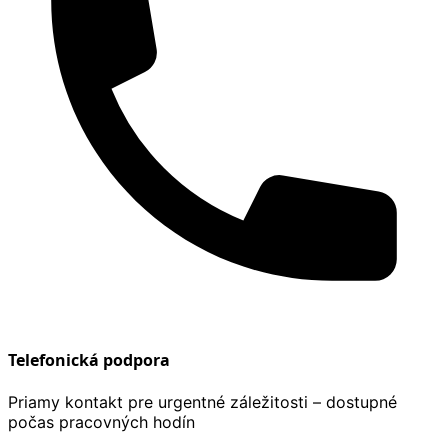
Telefonická podpora
Priamy kontakt pre urgentné záležitosti – dostupné
počas pracovných hodín