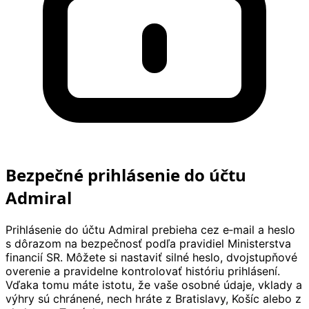
Bezpečné prihlásenie do účtu
Admiral
Prihlásenie do účtu Admiral prebieha cez e‑mail a heslo
s dôrazom na bezpečnosť podľa pravidiel Ministerstva
financií SR. Môžete si nastaviť silné heslo, dvojstupňové
overenie a pravidelne kontrolovať históriu prihlásení.
Vďaka tomu máte istotu, že vaše osobné údaje, vklady a
výhry sú chránené, nech hráte z Bratislavy, Košíc alebo z