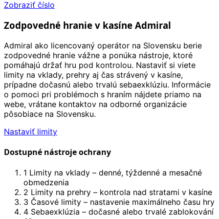
Zobraziť číslo
Zodpovedné hranie v kasíne Admiral
Admiral ako licencovaný operátor na Slovensku berie
zodpovedné hranie vážne a ponúka nástroje, ktoré
pomáhajú držať hru pod kontrolou. Nastaviť si viete
limity na vklady, prehry aj čas strávený v kasíne,
prípadne dočasnú alebo trvalú sebaexklúziu. Informácie
o pomoci pri problémoch s hraním nájdete priamo na
webe, vrátane kontaktov na odborné organizácie
pôsobiace na Slovensku.
Nastaviť limity
Dostupné nástroje ochrany
1
Limity na vklady – denné, týždenné a mesačné
obmedzenia
2
Limity na prehry – kontrola nad stratami v kasíne
3
Časové limity – nastavenie maximálneho času hry
4
Sebaexklúzia – dočasné alebo trvalé zablokování