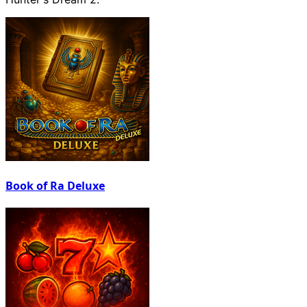
Book of Ra Deluxe