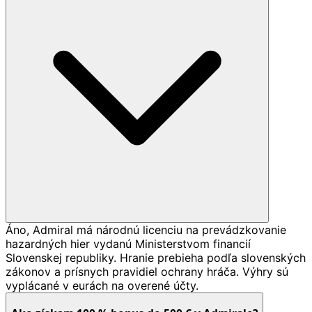
Áno, Admiral má národnú licenciu na prevádzkovanie
hazardných hier vydanú Ministerstvom financií
Slovenskej republiky. Hranie prebieha podľa slovenských
zákonov a prísnych pravidiel ochrany hráča. Výhry sú
vyplácané v eurách na overené účty.