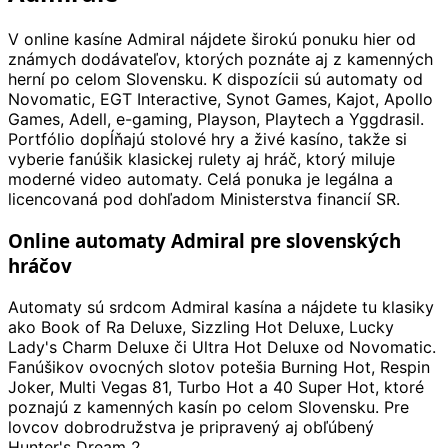
V online kasíne Admiral nájdete širokú ponuku hier od
známych dodávateľov, ktorých poznáte aj z kamenných
herní po celom Slovensku. K dispozícii sú automaty od
Novomatic, EGT Interactive, Synot Games, Kajot, Apollo
Games, Adell, e-gaming, Playson, Playtech a Yggdrasil.
Portfólio dopĺňajú stolové hry a živé kasíno, takže si
vyberie fanúšik klasickej rulety aj hráč, ktorý miluje
moderné video automaty. Celá ponuka je legálna a
licencovaná pod dohľadom Ministerstva financií SR.
Online automaty Admiral pre slovenských
hráčov
Automaty sú srdcom Admiral kasína a nájdete tu klasiky
ako Book of Ra Deluxe, Sizzling Hot Deluxe, Lucky
Lady's Charm Deluxe či Ultra Hot Deluxe od Novomatic.
Fanúšikov ovocných slotov potešia Burning Hot, Respin
Joker, Multi Vegas 81, Turbo Hot a 40 Super Hot, ktoré
poznajú z kamenných kasín po celom Slovensku. Pre
lovcov dobrodružstva je pripravený aj obľúbený
Hunter's Dream 2.