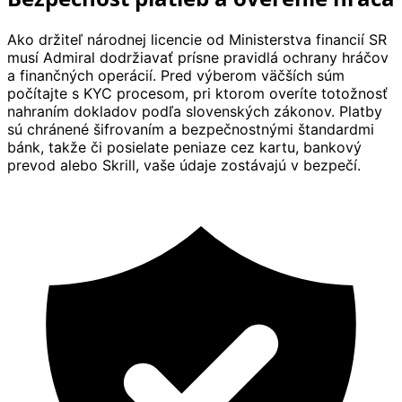
Ako držiteľ národnej licencie od Ministerstva financií SR
musí Admiral dodržiavať prísne pravidlá ochrany hráčov
a finančných operácií. Pred výberom väčších súm
počítajte s KYC procesom, pri ktorom overíte totožnosť
nahraním dokladov podľa slovenských zákonov. Platby
sú chránené šifrovaním a bezpečnostnými štandardmi
bánk, takže či posielate peniaze cez kartu, bankový
prevod alebo Skrill, vaše údaje zostávajú v bezpečí.