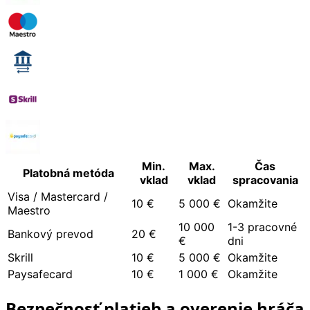
Min.
Max.
Čas
Platobná metóda
vklad
vklad
spracovania
Visa / Mastercard /
10 €
5 000 €
Okamžite
Maestro
10 000
1-3 pracovné
Bankový prevod
20 €
€
dni
Skrill
10 €
5 000 €
Okamžite
Paysafecard
10 €
1 000 €
Okamžite
Bezpečnosť platieb a overenie hráča