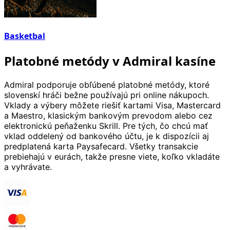
Basketbal
Platobné metódy v Admiral kasíne
Admiral podporuje obľúbené platobné metódy, ktoré
slovenskí hráči bežne používajú pri online nákupoch.
Vklady a výbery môžete riešiť kartami Visa, Mastercard
a Maestro, klasickým bankovým prevodom alebo cez
elektronickú peňaženku Skrill. Pre tých, čo chcú mať
vklad oddelený od bankového účtu, je k dispozícii aj
predplatená karta Paysafecard. Všetky transakcie
prebiehajú v eurách, takže presne viete, koľko vkladáte
a vyhrávate.