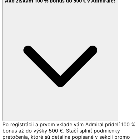
Ako získam 100 % bonus do 500 € v Admirale?
Po registrácii a prvom vklade vám Admiral pridelí 100 %
bonus až do výšky 500 €. Stačí splniť podmienky
pretočenia, ktoré sú detailne popísané v sekcii promo