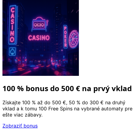
100 % bonus do 500 € na prvý vklad
Získajte 100 % až do 500 €, 50 % do 300 € na druhý
vklad a k tomu 100 Free Spins na vybrané automaty pre
ešte viac zábavy.
Zobraziť bonus